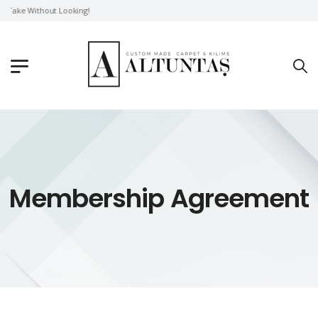
Take Without Looking!
Membership Agreement