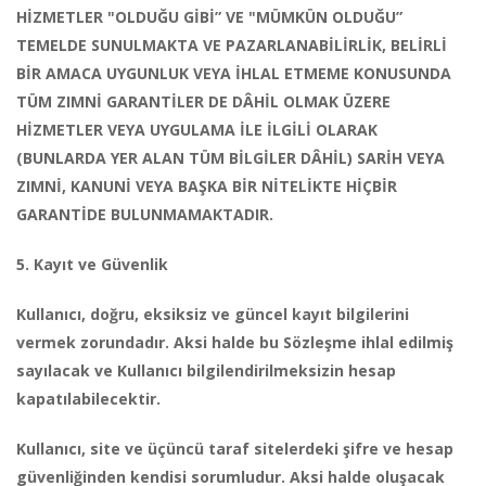
HİZMETLER "OLDUĞU GİBİ” VE "MÜMKÜN OLDUĞU”
TEMELDE SUNULMAKTA VE PAZARLANABİLİRLİK, BELİRLİ
BİR AMACA UYGUNLUK VEYA İHLAL ETMEME KONUSUNDA
TÜM ZIMNİ GARANTİLER DE DÂHİL OLMAK ÜZERE
HİZMETLER VEYA UYGULAMA İLE İLGİLİ OLARAK
(BUNLARDA YER ALAN TÜM BİLGİLER DÂHİL) SARİH VEYA
ZIMNİ, KANUNİ VEYA BAŞKA BİR NİTELİKTE HİÇBİR
GARANTİDE BULUNMAMAKTADIR.
5. Kayıt ve Güvenlik
Kullanıcı, doğru, eksiksiz ve güncel kayıt bilgilerini
vermek zorundadır. Aksi halde bu Sözleşme ihlal edilmiş
sayılacak ve Kullanıcı bilgilendirilmeksizin hesap
kapatılabilecektir.
Kullanıcı, site ve üçüncü taraf sitelerdeki şifre ve hesap
güvenliğinden kendisi sorumludur. Aksi halde oluşacak