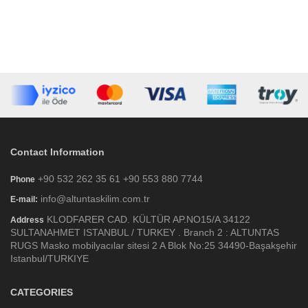
Contact Information
+90 532 262 35 61 +90 553 880 7744
Phone
info@altuntaskilim.com.tr
E-mail:
KLODFARER CAD. KÜLTÜR AP.NO15/A 34122
Address
SULTANAHMET ISTANBUL / TURKEY . Branch 2 : ALTUNTAS
RUGS Masko mobilyacılar sitesi 2 A Blok No:25 34490-Başakşehir
Istanbul/TURKIYE
CATEGORIES